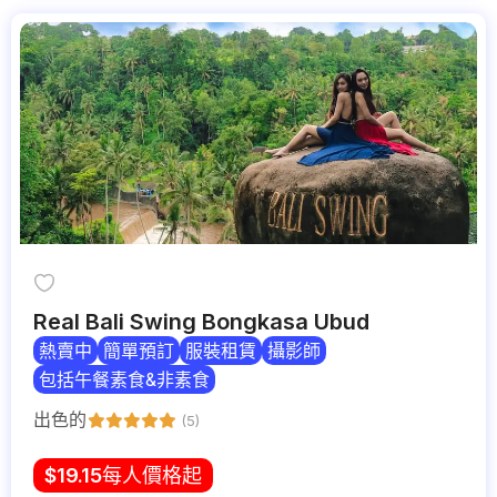
Real Bali Swing Bongkasa Ubud
熱賣中
簡單預訂
服裝租賃
攝影師
包括午餐素食&非素食
出色的
(5)
$
19.15
每人價格起