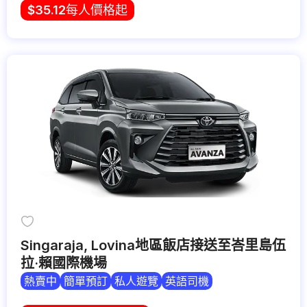
$
35.12
每人價格起
Singaraja, Lovina地區飯店接送至峇里島伍
拉·賴國際機場
熱賣中
簡單預訂
私人遊覽
英語司機