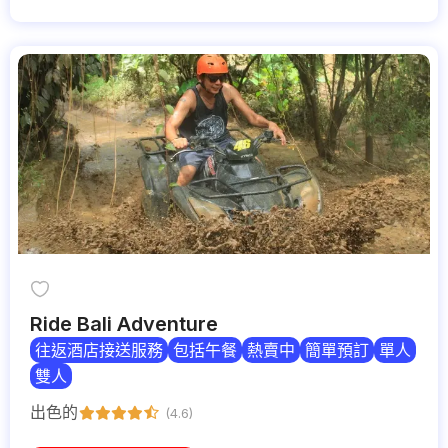
Ride Bali Adventure
往返酒店接送服務
包括午餐
熱賣中
簡單預訂
單人
雙人
出色的
(4.6)