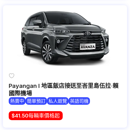
Payangan I 地區飯店接送至峇里島伍拉·賴
國際機場
熱賣中
簡單預訂
私人遊覽
英語司機
$
41.50
每輛車價格起