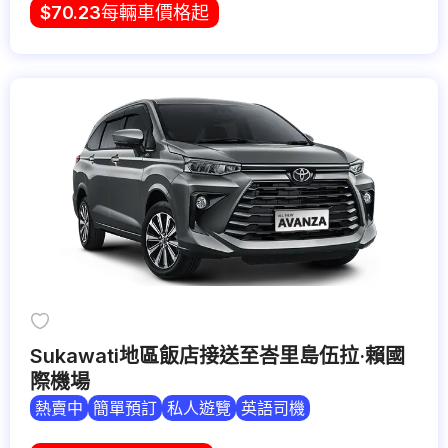
$
70.23
每輛車價格起
Sukawati地區飯店接送至峇里島伍拉·賴國
際機場
熱賣中
簡單預訂
私人遊覽
英語司機