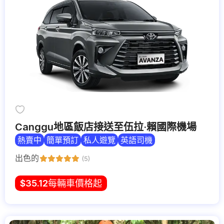
Canggu地區飯店接送至伍拉·賴國際機場
熱賣中
簡單預訂
私人遊覽
英語司機
出色的
(5)
$
35.12
每輛車價格起