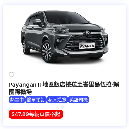
Payangan II 地區飯店接送至峇里島伍拉·賴
國際機場
熱賣中
簡單預訂
私人遊覽
英語司機
$
47.89
每輛車價格起