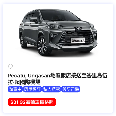
Pecatu, Ungasan地區飯店接送至峇里島伍
拉·賴國際機場
熱賣中
簡單預訂
私人遊覽
英語司機
$
31.92
每輛車價格起