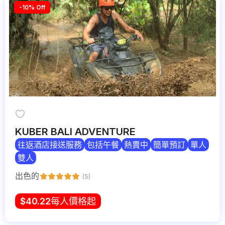
-10% Off
KUBER BALI ADVENTURE
往返酒店接送服務
包括午餐
熱賣中
簡單預訂
單人
雙人
出色的
(5)
$
40.22
每人價格起