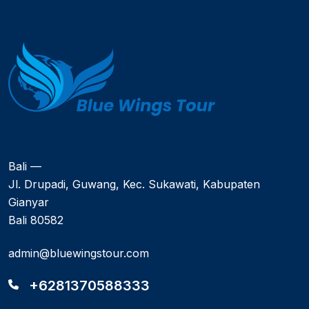
Bali —
Jl. Drupadi, Guwang, Kec. Sukawati, Kabupaten
Gianyar
Bali 80582
admin@bluewingstour.com
+6281370588333