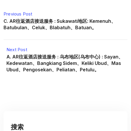
Previous Post
C. AR往返酒店接送服务 : Sukawati地区: Kemenuh、
Batubulan、Celuk、Blabatuh、Batuan。
Next Post
A. AR往返酒店接送服务 : 乌布地区(乌布中心) : Sayan、
Kedewatan、Bangkiang Sidem、Keliki Ubud、Mas
Ubud、Pengosekan、Peliatan、Petulu。
搜索