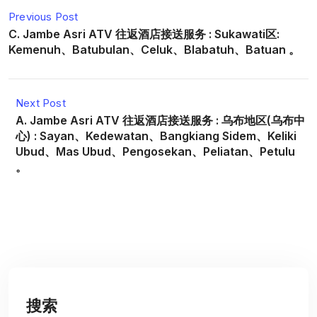
Previous Post
C. Jambe Asri ATV 往返酒店接送服务 : Sukawati区:
Kemenuh、Batubulan、Celuk、Blabatuh、Batuan 。
Next Post
A. Jambe Asri ATV 往返酒店接送服务 : 乌布地区(乌布中
心) : Sayan、Kedewatan、Bangkiang Sidem、Keliki
Ubud、Mas Ubud、Pengosekan、Peliatan、Petulu
。
搜索