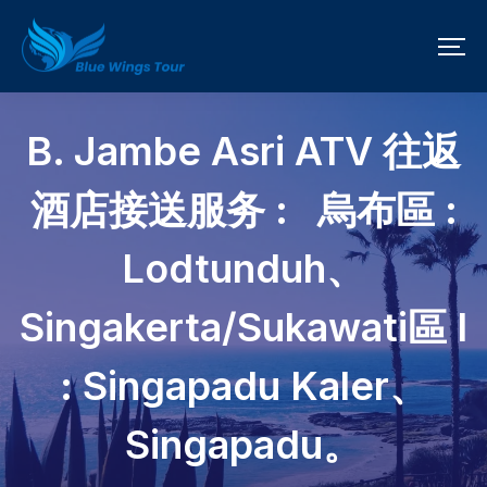
B. Jambe Asri ATV 往返
酒店接送服务 : 烏布區 :
Lodtunduh、
Singakerta/Sukawati區 I
: Singapadu Kaler、
Singapadu。