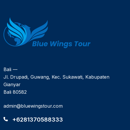
Bali —
Jl. Drupadi, Guwang, Kec. Sukawati, Kabupaten
Gianyar
Bali 80582
admin@bluewingstour.com
+6281370588333