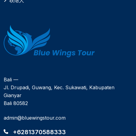
联络人
Bali —
Jl. Drupadi, Guwang, Kec. Sukawati, Kabupaten
Gianyar
Bali 80582
admin@bluewingstour.com
+6281370588333