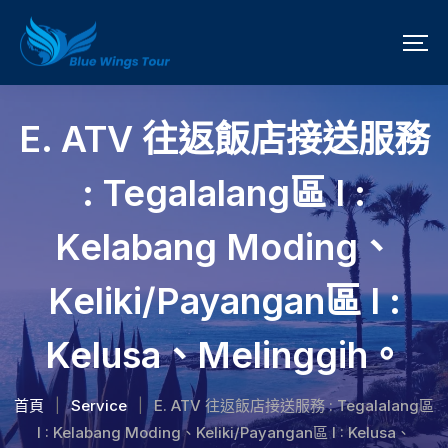
E. ATV 往返飯店接送服務
: Tegalalang區 I :
Kelabang Moding、
Keliki/Payangan區 I :
Kelusa、Melinggih。
首頁
Service
E. ATV 往返飯店接送服務 : Tegalalang區
|
|
I : Kelabang Moding、Keliki/Payangan區 I : Kelusa、