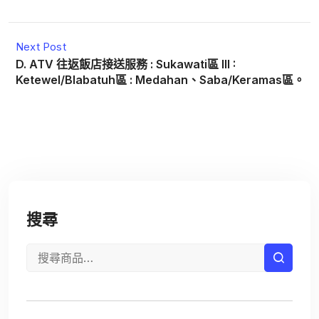
Next Post
D. ATV 往返飯店接送服務 : Sukawati區 III :
Ketewel/Blabatuh區 : Medahan、Saba/Keramas區。
搜尋