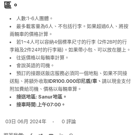
區。
人數:1-6人團體。
最多載客量為6人、不包括行李。如果超過6人、將按
兩輛車的價格計算。
若1~4人可以容納4個標準尺寸的行李 (2件28吋的行
李箱及2件24吋的行李箱)。如果帶小包、可以放在腿上。
往返價格以每輛車計算。
會說英語的司機。
預訂的接跟送飯店服務必須同一個地點、如果不同接
送點、將額外收取
IDR100.000印尼盾/車、
請以現金支付
附加費給司機、價格以每輛車算。
接送
地
區: Sanur
地
區。
接車時間:上午07:00。
03日 06月 2024年
0
評論