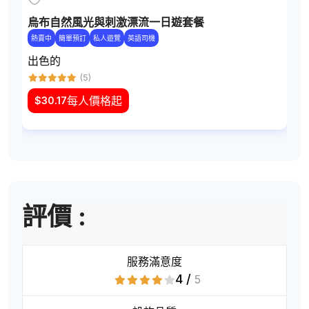
烏布自然風光與刺激漂流一日遊套餐
熱賣中
簡單預訂
私人遊覽
英語司機
出色的
(5)
每人價格起
$
30.17
評價 :
服務滿意度
4 /
5