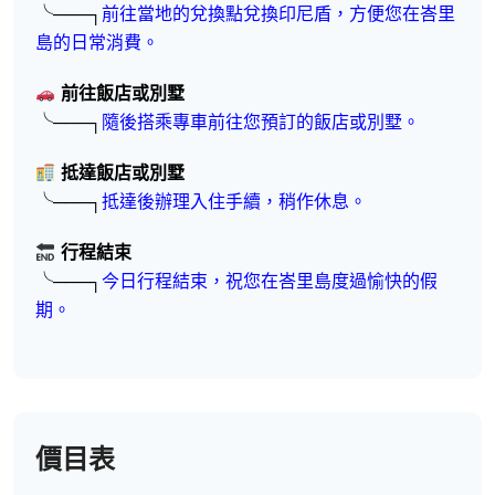
╰───┐
前往當地的兌換點兌換印尼盾，方便您在峇里
島的日常消費。
前往飯店或別墅
╰───┐
隨後搭乘專車前往您預訂的飯店或別墅。
抵達飯店或別墅
╰───┐
抵達後辦理入住手續，稍作休息。
行程結束
╰───┐
今日行程結束，祝您在峇里島度過愉快的假
期。
價目表