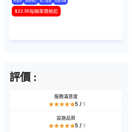
熱賣中
簡單預訂
私人遊覽
英語司機
每輛車價格起
$
22.35
評價 :
服務滿意度
5 /
5
設施品質
5 /
5