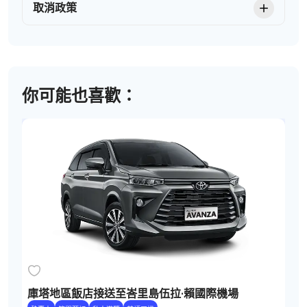
取消政策
你可能也喜歡：
庫塔地區飯店接送至峇里島伍拉·賴國際機場
R