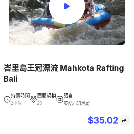
峇里島王冠漂流 Mahkota Rafting
Bali
持續時間
團體規模
語言
英語
印尼語
2小時
20
$
35.02