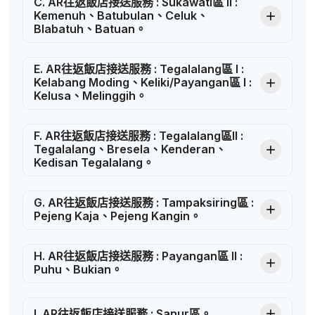
C. AR往返飯店接送服務 : Sukawati區 II :
Kemenuh、Batubulan、Celuk、
Blabatuh、Batuan。
E. AR往返飯店接送服務 : Tegalalang區 I :
Kelabang Moding、Keliki/Payangan區 I :
Kelusa、Melinggih。
F. AR往返飯店接送服務 : Tegalalang區II :
Tegalalang、Bresela、Kenderan、
Kedisan Tegalalang。
G. AR往返飯店接送服務 : Tampaksiring區 :
Pejeng Kaja、Pejeng Kangin。
H. AR往返飯店接送服務 : Payangan區 II :
Puhu、Bukian。
I. AR往返飯店接送服務 : Sanur區。