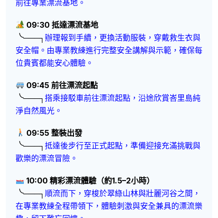
前往專業漂流基地。
09:30 抵達漂流基地
╰───┐
辦理報到手續，更換活動服裝，穿戴救生衣與
安全帽。由專業教練進行完整安全講解與示範，確保每
位貴賓都能安心體驗。
09:45 前往漂流起點
╰───┐
搭乘接駁車前往漂流起點，沿途欣賞峇里島純
淨自然風光。
09:55 整裝出發
╰───┐
抵達後步行至正式起點，準備迎接充滿挑戰與
歡樂的漂流冒險。
10:00 精彩漂流體驗（約1.5–2小時）
╰───┐
順流而下，穿梭於翠綠山林與壯麗河谷之間，
在專業教練全程帶領下，體驗刺激與安全兼具的漂流樂