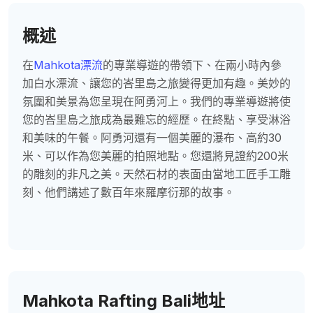
概述
在
Mahkota漂流
的專業導遊的帶領下、在兩小時內參
加白水漂流、讓您的峇里島之旅變得更加有趣。美妙的
氛圍和美景為您呈現在阿勇河上。我們的專業導遊將使
您的峇里島之旅成為最難忘的經歷。在終點、享受淋浴
和美味的午餐。阿勇河還有一個美麗的瀑布、高約30
米、可以作為您美麗的拍照地點。您還將見證約200米
的雕刻的非凡之美。天然石材的表面由當地工匠手工雕
刻、他們講述了數百年來羅摩衍那的故事。
Mahkota Rafting Bali地址