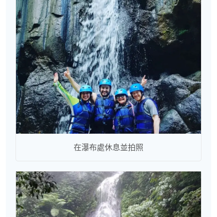
在瀑布處休息並拍照