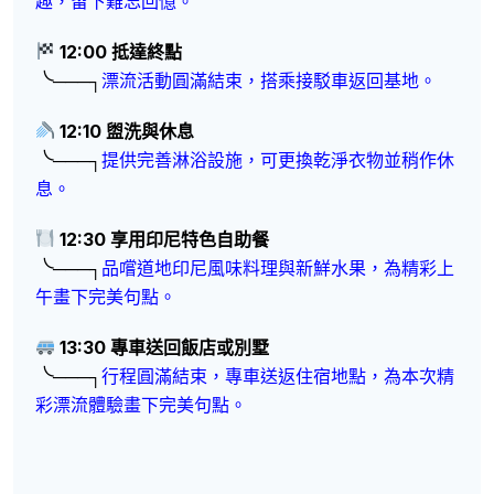
趣，留下難忘回憶。
12:00 抵達終點
╰───┐
漂流活動圓滿結束，搭乘接駁車返回基地。
12:10 盥洗與休息
╰───┐
提供完善淋浴設施，可更換乾淨衣物並稍作休
息。
12:30 享用印尼特色自助餐
╰───┐
品嚐道地印尼風味料理與新鮮水果，為精彩上
午畫下完美句點。
13:30 專車送回飯店或別墅
╰───┐
行程圓滿結束，專車送返住宿地點，為本次精
彩漂流體驗畫下完美句點。