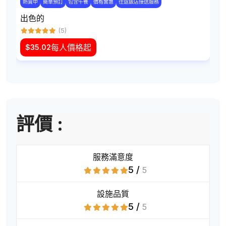
熱賣中
簡單預訂
包含午餐
價格實惠
往返飯店接送服務
出色的
(5)
每人價格起
$
35.02
評價 :
服務滿意度
5 /
5
設施品質
5 /
5