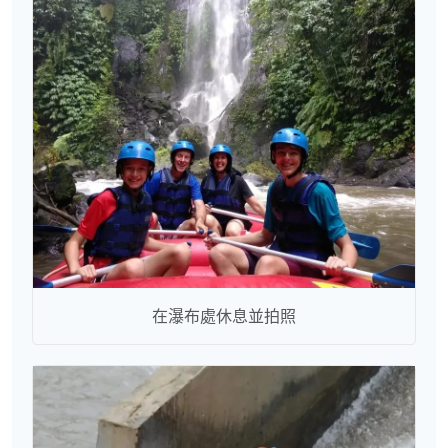
在瀑布處休息並拍照