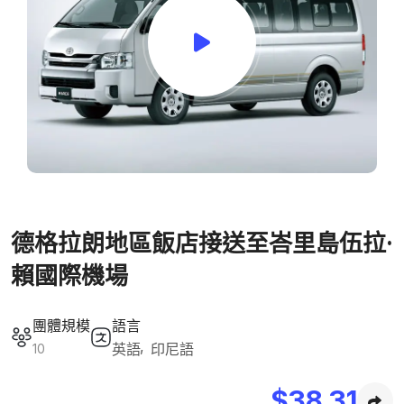
德格拉朗地區飯店接送至峇里島伍拉·
賴國際機場
團體規模
語言
英語
印尼語
10
$
38.31