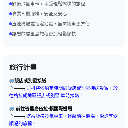
舒適冷氣車輛，享受輕鬆愉快的旅程
專業司機服務，安全又安心
直達機場或指定地點，無需換車更方便
讓您的峇里島旅程更加輕鬆愉快
旅行計畫
飯店或別墅接送
╰───┐
司机将依約定時間於飯店或別墅接送貴賓，於
德格拉朗
地區飯店或別墅 準時接送。
前往峇里島伍拉·賴國際機場
╰───┐
搭乘舒適冷氣專車，輕鬆前往機場，沿途享受
順暢的旅程。