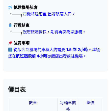
抵達機場航廈
╰───┐
司機將送您至 出發航廈入口。
行程結束
╰───┐
祝您旅途愉快，期待再次為您服務。
注意事項
從飯店到機場的車程大約需要
1.5 到 2小時
。建議
您在
航班起飛前 4小時
從飯店出發前往機場。
價目表
數量
每輛車價
總價
格