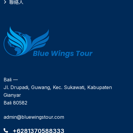
聯絡人
Bali —
Jl. Drupadi, Guwang, Kec. Sukawati, Kabupaten
Gianyar
Bali 80582
admin@bluewingstour.com
+6281370588333