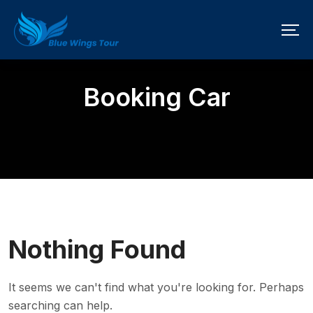
Booking Car
Nothing Found
It seems we can't find what you're looking for. Perhaps
searching can help.