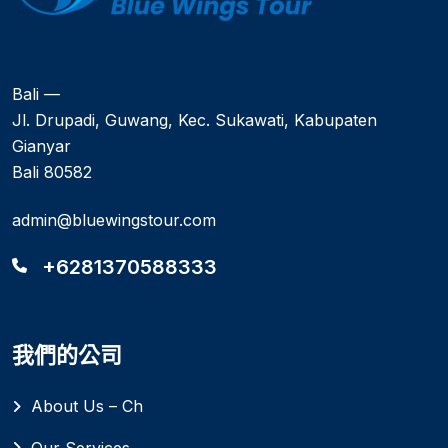
Bali —
Jl. Drupadi, Guwang, Kec. Sukawati, Kabupaten
Gianyar
Bali 80582
admin@bluewingstour.com
+6281370588333
我們的公司
About Us – Ch
Our Services