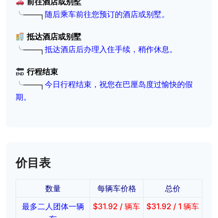
前往酒店或别墅
╰───┐
随后乘车前往您预订的酒店或别墅。
抵达酒店或别墅
╰───┐
抵达酒店后办理入住手续，稍作休息。
行程结束
╰───┐
今日行程结束，祝您在巴厘岛度过愉快的假
期。
价目表
数量
每辆车价格
总价
最多二人团体一辆
$
31.92
/ 辆车
$
31.92
/ 1 辆车