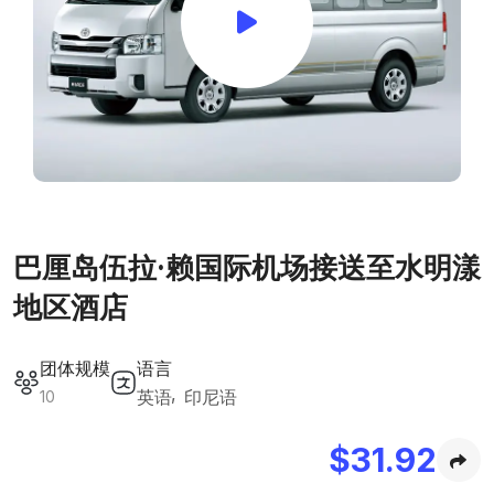
巴厘岛伍拉·赖国际机场接送至水明漾
地区酒店
团体规模
语言
英语
印尼语
10
$
31.92