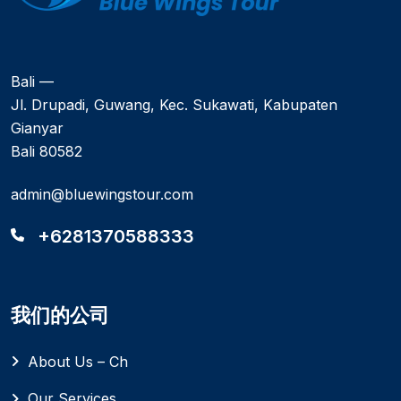
Bali —
Jl. Drupadi, Guwang, Kec. Sukawati, Kabupaten
Gianyar
Bali 80582
admin@bluewingstour.com
+6281370588333
我们的公司
About Us – Ch
Our Services