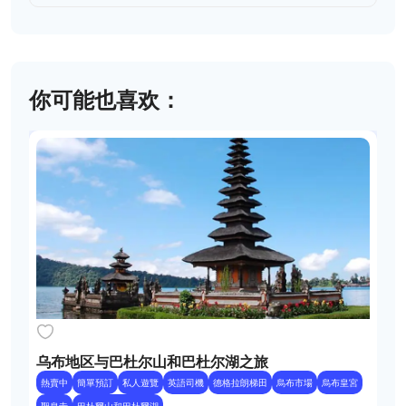
你可能也喜欢：
乌布地区与巴杜尔山和巴杜尔湖之旅
熱賣中
簡單預訂
私人遊覽
英語司機
德格拉朗梯田
烏布市場
烏布皇宮
聖泉寺
巴杜爾山和巴杜爾湖