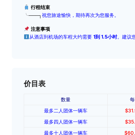
行程结束
╰───┐
祝您旅途愉快，期待再次为您服务。
注意事项
从酒店到机场的车程大约需要
1到 1.5小时
。建议
价目表
数量
每
最多二人团体一辆车
$
31
最多四人团体一辆车
$
35
最多十人团体一辆车
$
60