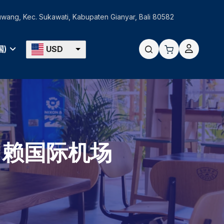
Guwang, Kec. Sukawati, Kabupaten Gianyar, Bali 80582
国)
USD
·赖国际机场