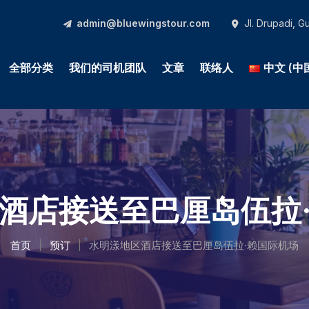
admin@bluewingstour.com
Jl. Drupadi, 
全部分类
我们的司机团队
文章
联络人
中文 (中
酒店接送至巴厘岛伍拉
首页
预订
水明漾地区酒店接送至巴厘岛伍拉·赖国际机场
|
|