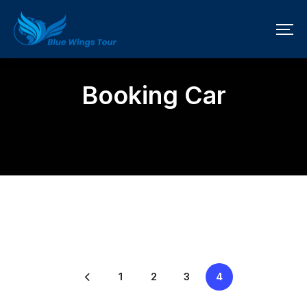
Booking Car
1
2
3
4