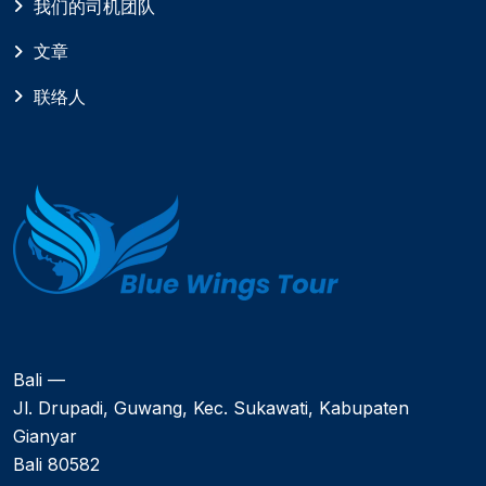
我们的司机团队
文章
联络人
Bali —
Jl. Drupadi, Guwang, Kec. Sukawati, Kabupaten
Gianyar
Bali 80582