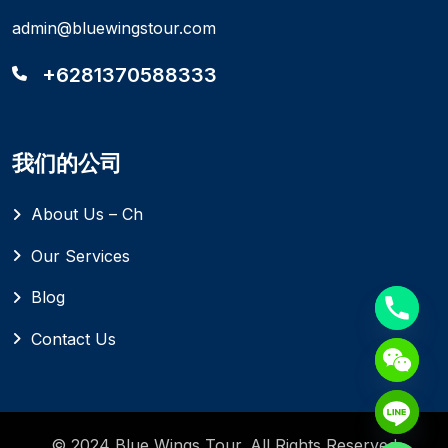
admin@bluewingstour.com
+6281370588333
我们的公司
About Us – Ch
Our Services
Blog
Contact Us
© 2024 Blue Wings Tour. All Rights Reserved