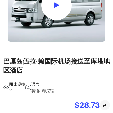
巴厘岛伍拉·赖国际机场接送至库塔地
区酒店
团体规模
语言
英语
印尼语
10
$
28.73