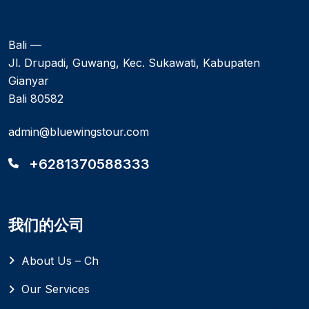
Bali —
Jl. Drupadi, Guwang, Kec. Sukawati, Kabupaten
Gianyar
Bali 80582
admin@bluewingstour.com
+6281370588333
我们的公司
About Us – Ch
Our Services