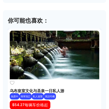
你可能也喜欢：
乌布皇室文化与圣泉一日私人游
熱賣中
簡單預訂
私人遊覽
英語司機
每辆车价格起
$
54.27