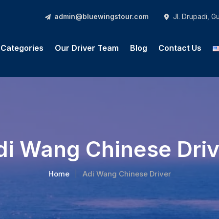
admin@bluewingstour.com
Jl. Drupadi, 
l Categories
Our Driver Team
Blog
Contact Us
di Wang Chinese Driv
Home
Adi Wang Chinese Driver
|