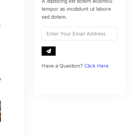
A dipisicing elit dotem eiusmou
tempor as incididunt ut labore
sed dotem.
機
於
Have a Question?
Click Here