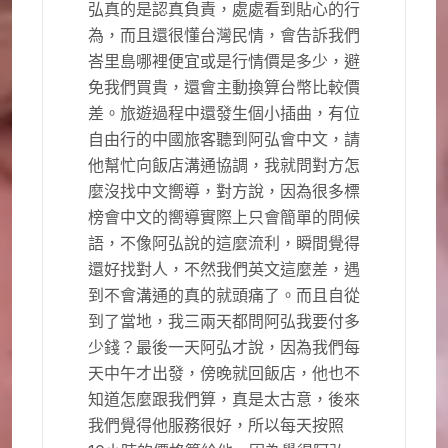
弘真的是認真負責，處處看到貼心的行
為，而且還很懂台灣民情，會告訴我們
峇里島哪裡便宜或是行情價是多少，避
免我們買貴，還會主動換算台幣比較價
差。旅遊過程中還發生個小插曲，有位
自由行的中國旅客聽到阿弘會中文，請
他幫忙向飯店溝通協調，我就問對方怎
麼沒找中文嚮導，對方說，因為很多標
榜會中文的嚮導實際上只會簡單的問候
語，不像阿弘說的這麼流利，瞬間覺得
還好找對人，不然我們英文這麼差，遇
到不會溝通的真的就頭痛了。而且自從
到了當地，我三兩天都問阿弘我要付多
少錢？最後一天阿弘才說，因為我們每
天中午才出發，傍晚就回飯店，他也不
知道怎麼跟我們算，真是太古意，後來
我們覺得他服務很好，所以每天按照